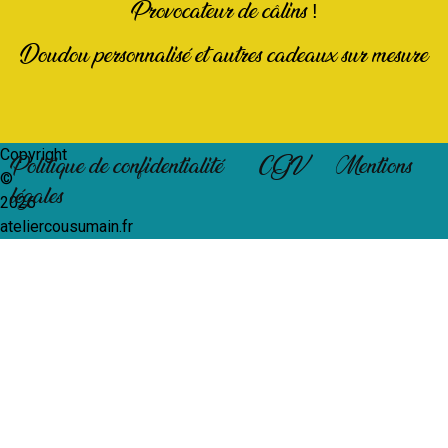
Provocateur de câlins !
Doudou personnalisé et autres cadeaux sur mesure
Copyright
Politique de confidentialité
CGV
Mentions
©
légales
2026
ateliercousumain.fr