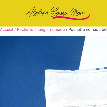
Accueil
/
Pochette à langer nomade
/ Pochette nomade bébé