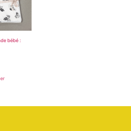
de bébé :
ier