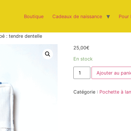
Boutique
Cadeaux de naissance
Pour 
 : tendre dentelle
25,00
€
En stock
Ajouter au pani
Catégorie :
Pochette à l