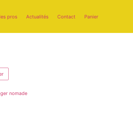
les pros
Actualités
Contact
Panier
er
anger nomade