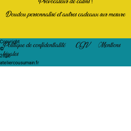
Provocateur de câlins !
Doudou personnalisé et autres cadeaux sur mesure
Copyright
Politique de confidentialité
CGV
Mentions
©
légales
2026
ateliercousumain.fr