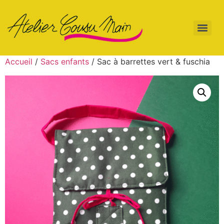
Accueil
/
Sacs enfants
/ Sac à barrettes vert & fuschia