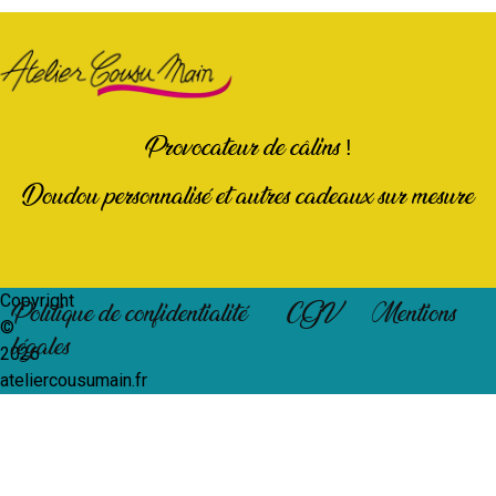
Provocateur de câlins !
Doudou personnalisé et autres cadeaux sur mesure
Copyright
Politique de confidentialité
CGV
Mentions
©
légales
2026
ateliercousumain.fr