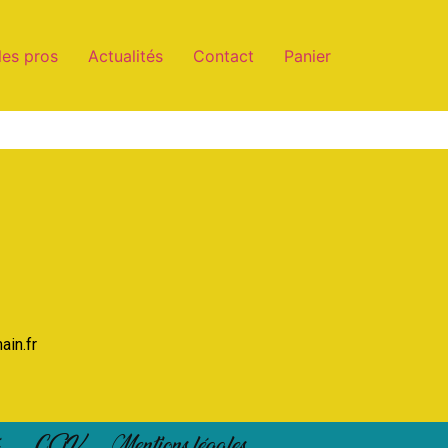
les pros
Actualités
Contact
Panier
ain.fr
é
CGV
Mentions légales