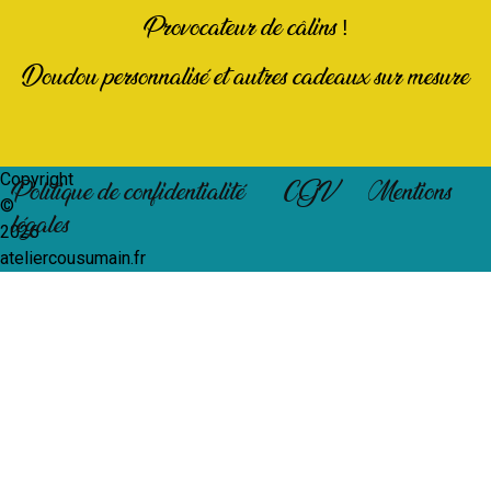
Provocateur de câlins !
Doudou personnalisé et autres cadeaux sur mesure
Copyright
Politique de confidentialité
CGV
Mentions
©
légales
2026
ateliercousumain.fr