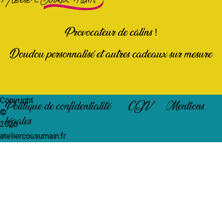
Provocateur de câlins !
Doudou personnalisé et autres cadeaux sur mesure
Copyright
Politique de confidentialité
CGV
Mentions
©
légales
2026
ateliercousumain.fr