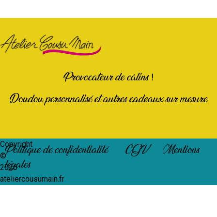
Provocateur de câlins !
Doudou personnalisé et autres cadeaux sur mesure
Copyright
Politique de confidentialité
CGV
Mentions
©
légales
2026
ateliercousumain.fr