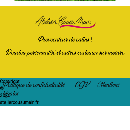
Provocateur de câlins !
Doudou personnalisé et autres cadeaux sur mesure
Copyright
Politique de confidentialité
CGV
Mentions
©
légales
2026
ateliercousumain.fr