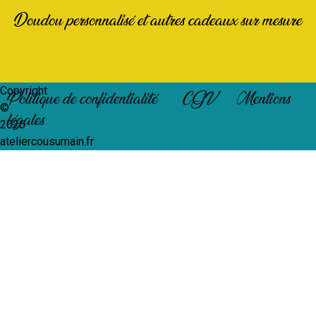
Doudou personnalisé et autres cadeaux sur mesure
Copyright
Politique de confidentialité
CGV
Mentions
©
légales
2026
ateliercousumain.fr