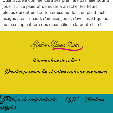
Quand Adèle commencera ses premiers pas, elle pourra
jouer sur ce plaid et s’amuser à arracher les fleurs
bleues qui ont un scratch cousu au dos ; un plaid multi
usages : tenir chaud, s’amuser, jouer, s’éveiller. Et quand
au maxi lapin il fera des maxi câlins à la petite fille !
Provocateur de câlins !
Doudou personnalisé et autres cadeaux sur mesure
Copyright
Politique de confidentialité
CGV
Mentions
©
légales
2026