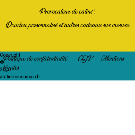
Provocateur de câlins !
Doudou personnalisé et autres cadeaux sur mesure
Copyright
Politique de confidentialité
CGV
Mentions
©
légales
2026
ateliercousumain.fr