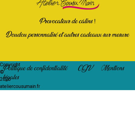
Provocateur de câlins !
Doudou personnalisé et autres cadeaux sur mesure
Copyright
Politique de confidentialité
CGV
Mentions
©
légales
2026
ateliercousumain.fr